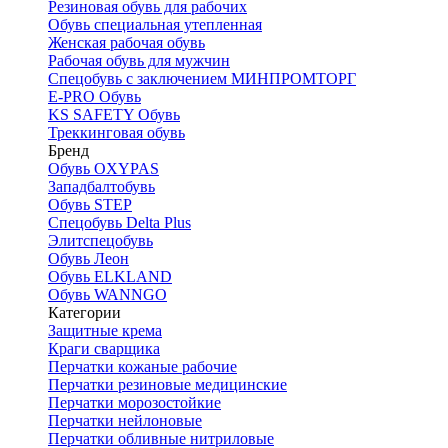
Резиновая обувь для рабочих
Обувь специальная утепленная
Женская рабочая обувь
Рабочая обувь для мужчин
Спецобувь с заключением МИНПРОМТОРГ
E-PRO Обувь
KS SAFETY Обувь
Треккинговая обувь
Бренд
Обувь OXYPAS
Западбалтобувь
Обувь STEP
Спецобувь Delta Plus
Элитспецобувь
Обувь Леон
Обувь ELKLAND
Обувь WANNGO
Категории
Защитные крема
Краги сварщика
Перчатки кожаные рабочие
Перчатки резиновые медицинские
Перчатки морозостойкие
Перчатки нейлоновые
Перчатки обливные нитриловые