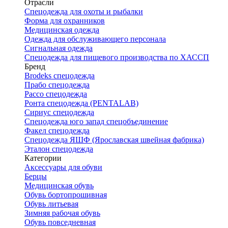
Отрасли
Спецодежда для охоты и рыбалки
Форма для охранников
Медицинская одежда
Одежда для обслуживающего персонала
Сигнальная одежда
Спецодежда для пищевого производства по ХАССП
Бренд
Brodeks спецодежда
Прабо спецодежда
Рассо спецодежда
Ронта спецодежда (PENTALAB)
Сириус спецодежда
Спецодежда юго запад спецобъединение
Факел спецодежда
Спецодежда ЯШФ (Ярославская швейная фабрика)
Эталон спецодежда
Категории
Аксессуары для обуви
Берцы
Медицинская обувь
Обувь бортопрошивная
Обувь литьевая
Зимняя рабочая обувь
Обувь повседневная