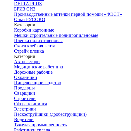
DELTA PLUS
БРИЗ СИЗ
Производственные аптечки первой помощи «ФЭСТ»
Очки РУСОКО
Категории
Коробки картонные
Мешки строительные полипропиленовые
Пленка полиэтиленовая
Скотч клейкая лента
Стрейч пленка
Категории
Автослесари
Медицинские работники
Дорожные рабочие
Охранники
Пищевое производство
Продавцы
Сварщики
Строители
Сфера клининга
Электрики
Пескоструйщики (дробеструйщики)
Водители
Тяжелая промышленность
Работники склада