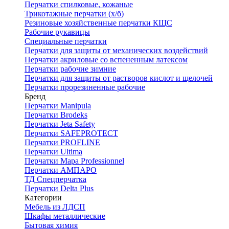
Перчатки спилковые, кожаные
Трикотажные перчатки (х/б)
Резиновые хозяйственные перчатки КЩС
Рабочие рукавицы
Специальные перчатки
Перчатки для защиты от механических воздействий
Перчатки акриловые со вспененным латексом
Перчатки рабочие зимние
Перчатки для защиты от растворов кислот и щелочей
Перчатки прорезиненные рабочие
Бренд
Перчатки Manipula
Перчатки Brodeks
Перчатки Jeta Safety
Перчатки SAFEPROTECT
Перчатки PROFLINE
Перчатки Ultima
Перчатки Мара Professionnel
Перчатки АМПАРО
ТД Спецперчатка
Перчатки Delta Plus
Категории
Мебель из ЛДСП
Шкафы металлические
Бытовая химия