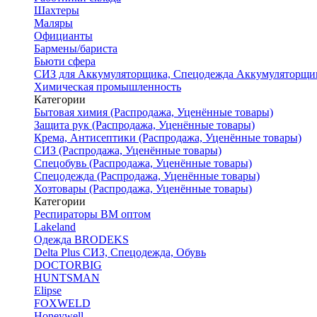
Шахтеры
Маляры
Официанты
Бармены/бариста
Бьюти сфера
СИЗ для Аккумуляторщика, Спецодежда Аккумуляторщи
Химическая промышленность
Категории
Бытовая химия (Распродажа, Уценённые товары)
Защита рук (Распродажа, Уценённые товары)
Крема, Антисептики (Распродажа, Уценённые товары)
СИЗ (Распродажа, Уценённые товары)
Спецобувь (Распродажа, Уценённые товары)
Спецодежда (Распродажа, Уценённые товары)
Хозтовары (Распродажа, Уценённые товары)
Категории
Респираторы ВМ оптом
Lakeland
Одежда BRODEKS
Delta Plus СИЗ, Спецодежда, Обувь
DOCTORBIG
HUNTSMAN
Elipse
FOXWELD
Honeywell