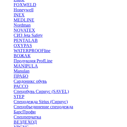
FOXWELD
Honeywell
INEX
MEDLINE
Nordman
NOVATEX
СИЗ Jeta Safety
PENTALAB
OXYPAS
WATERPROOFline
ВОЖАК
Продукция ProfLine
MANIPULA
Manulan
ПРАБО
Сардоникс обувь
РАССО
Спецобувь Сириус (SAVEL)
STEP
Спецодежда Sirius (Сириус)
Спецобъединение спецодежда
БарсПрофи
Спецперчатка
ВЕЗДЕХОД