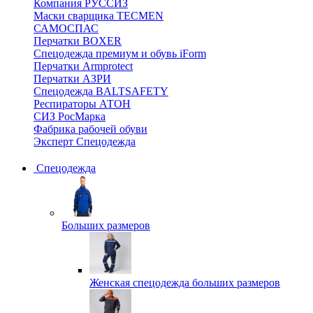
Компания РУССИЗ
Маски сварщика TECMEN
САМОСПАС
Перчатки BOXER
Спецодежда премиум и обувь iForm
Перчатки Armprotect
Перчатки АЗРИ
Спецодежда BALTSAFETY
Респираторы АТОН
СИЗ РосМарка
Фабрика рабочей обуви
Эксперт Спецодежда
Спецодежда
Больших размеров
Женская спецодежда больших размеров