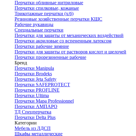
Перчатки обливные нитриловые
Перчатки спилковые, кожаные
Трикотажные перчатки (х/б)
Резиновые хозяйственные перчатки КЩС
Рабочие рукавицы
Специальные перчатки
Перчатки для защиты от механических воздействий
Перчатки акриловые со вспененным латексом
Перчатки рабочие зимние
Перчатки для защиты от растворов кислот и щелочей
Перчатки прорезиненные рабочие
Бренд
Перчатки Manipula
Перчатки Brodeks
Перчатки Jeta Safety
Перчатки SAFEPROTECT
Перчатки PROFLINE
Перчатки Ultima
Перчатки Мара Professionnel
Перчатки АМПАРО
ТД Спецперчатка
Перчатки Delta Plus
Категории
Мебель из ЛДСП
Шкафы металлические