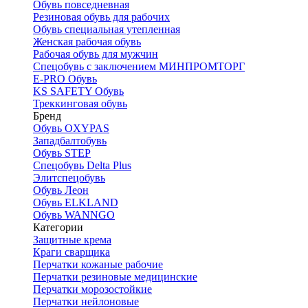
Обувь повседневная
Резиновая обувь для рабочих
Обувь специальная утепленная
Женская рабочая обувь
Рабочая обувь для мужчин
Спецобувь с заключением МИНПРОМТОРГ
E-PRO Обувь
KS SAFETY Обувь
Треккинговая обувь
Бренд
Обувь OXYPAS
Западбалтобувь
Обувь STEP
Спецобувь Delta Plus
Элитспецобувь
Обувь Леон
Обувь ELKLAND
Обувь WANNGO
Категории
Защитные крема
Краги сварщика
Перчатки кожаные рабочие
Перчатки резиновые медицинские
Перчатки морозостойкие
Перчатки нейлоновые