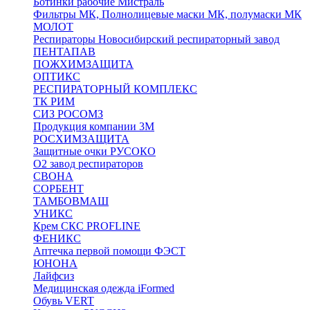
Ботинки рабочие Мистраль
Фильтры МК, Полнолицевые маски МК, полумаски МК
МОЛОТ
Респираторы Новосибирский респираторный завод
ПЕНТАПАВ
ПОЖХИМЗАЩИТА
ОПТИКС
РЕСПИРАТОРНЫЙ КОМПЛЕКС
ТК РИМ
СИЗ РОСОМЗ
Продукция компании 3M
РОСХИМЗАЩИТА
Защитные очки РУСОКО
О2 завод респираторов
СВОНА
СОРБЕНТ
ТАМБОВМАШ
УНИКС
Крем СКС PROFLINE
ФЕНИКС
Аптечка первой помощи ФЭСТ
ЮНОНА
Лайфсиз
Медицинская одежда iFormed
Обувь VERT