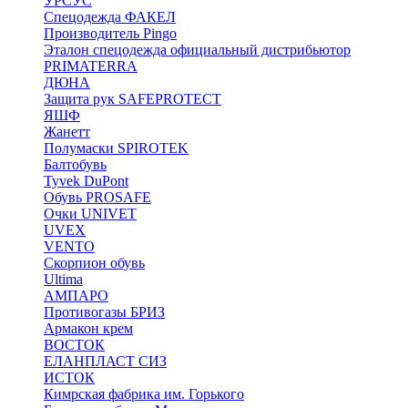
УРСУС
Спецодежда ФАКЕЛ
Производитель Pingo
Эталон спецодежда официальный дистрибьютор
PRIMATERRA
ДЮНА
Защита рук SAFEPROTECT
ЯШФ
Жанетт
Полумаски SPIROTEK
Балтобувь
Tyvek DuPont
Обувь PROSAFE
Очки UNIVET
UVEX
VENTO
Скорпион обувь
Ultima
АМПАРО
Противогазы БРИЗ
Армакон крем
ВОСТОК
ЕЛАНПЛАСТ СИЗ
ИСТОК
Кимрская фабрика им. Горького