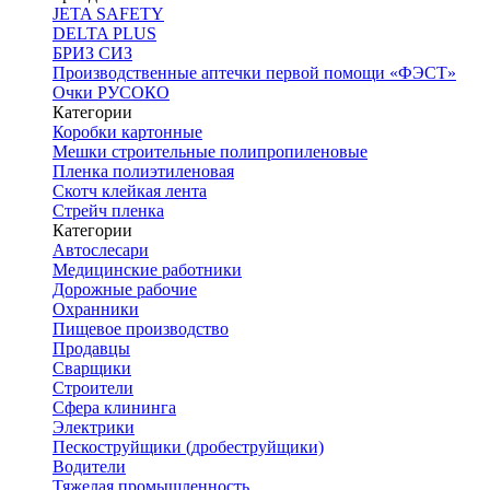
JETA SAFETY
DELTA PLUS
БРИЗ СИЗ
Производственные аптечки первой помощи «ФЭСТ»
Очки РУСОКО
Категории
Коробки картонные
Мешки строительные полипропиленовые
Пленка полиэтиленовая
Скотч клейкая лента
Стрейч пленка
Категории
Автослесари
Медицинские работники
Дорожные рабочие
Охранники
Пищевое производство
Продавцы
Сварщики
Строители
Сфера клининга
Электрики
Пескоструйщики (дробеструйщики)
Водители
Тяжелая промышленность