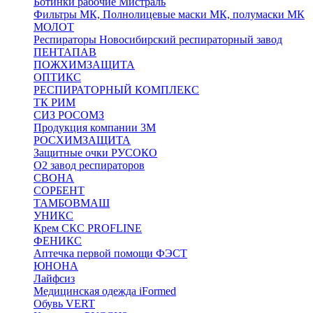
Ботинки рабочие Мистраль
Фильтры МК, Полнолицевые маски МК, полумаски МК
МОЛОТ
Респираторы Новосибирский респираторный завод
ПЕНТАПАВ
ПОЖХИМЗАЩИТА
ОПТИКС
РЕСПИРАТОРНЫЙ КОМПЛЕКС
ТК РИМ
СИЗ РОСОМЗ
Продукция компании 3M
РОСХИМЗАЩИТА
Защитные очки РУСОКО
О2 завод респираторов
СВОНА
СОРБЕНТ
ТАМБОВМАШ
УНИКС
Крем СКС PROFLINE
ФЕНИКС
Аптечка первой помощи ФЭСТ
ЮНОНА
Лайфсиз
Медицинская одежда iFormed
Обувь VERT