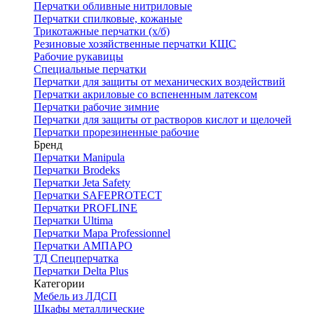
Перчатки обливные нитриловые
Перчатки спилковые, кожаные
Трикотажные перчатки (х/б)
Резиновые хозяйственные перчатки КЩС
Рабочие рукавицы
Специальные перчатки
Перчатки для защиты от механических воздействий
Перчатки акриловые со вспененным латексом
Перчатки рабочие зимние
Перчатки для защиты от растворов кислот и щелочей
Перчатки прорезиненные рабочие
Бренд
Перчатки Manipula
Перчатки Brodeks
Перчатки Jeta Safety
Перчатки SAFEPROTECT
Перчатки PROFLINE
Перчатки Ultima
Перчатки Мара Professionnel
Перчатки АМПАРО
ТД Спецперчатка
Перчатки Delta Plus
Категории
Мебель из ЛДСП
Шкафы металлические