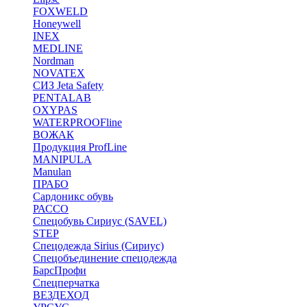
FOXWELD
Honeywell
INEX
MEDLINE
Nordman
NOVATEX
СИЗ Jeta Safety
PENTALAB
OXYPAS
WATERPROOFline
ВОЖАК
Продукция ProfLine
MANIPULA
Manulan
ПРАБО
Сардоникс обувь
РАССО
Спецобувь Сириус (SAVEL)
STEP
Спецодежда Sirius (Сириус)
Спецобъединение спецодежда
БарсПрофи
Спецперчатка
ВЕЗДЕХОД