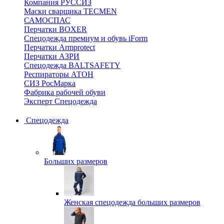
Компания РУССИЗ
Маски сварщика TECMEN
САМОСПАС
Перчатки BOXER
Спецодежда премиум и обувь iForm
Перчатки Armprotect
Перчатки АЗРИ
Спецодежда BALTSAFETY
Респираторы АТОН
СИЗ РосМарка
Фабрика рабочей обуви
Эксперт Спецодежда
Спецодежда
Больших размеров
Женская спецодежда больших размеров