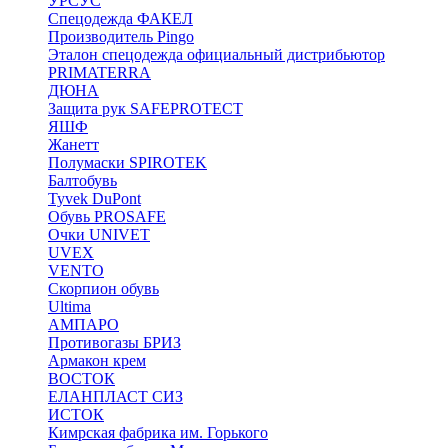
УРСУС
Спецодежда ФАКЕЛ
Производитель Pingo
Эталон спецодежда официальный дистрибьютор
PRIMATERRA
ДЮНА
Защита рук SAFEPROTECT
ЯШФ
Жанетт
Полумаски SPIROTEK
Балтобувь
Tyvek DuPont
Обувь PROSAFE
Очки UNIVET
UVEX
VENTO
Скорпион обувь
Ultima
АМПАРО
Противогазы БРИЗ
Армакон крем
ВОСТОК
ЕЛАНПЛАСТ СИЗ
ИСТОК
Кимрская фабрика им. Горького