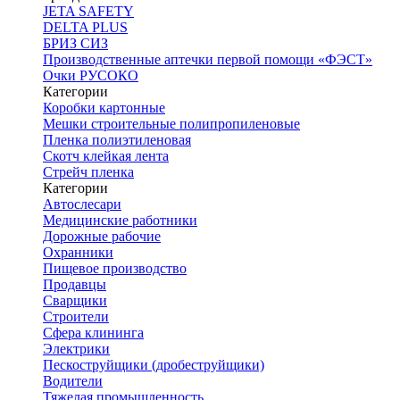
JETA SAFETY
DELTA PLUS
БРИЗ СИЗ
Производственные аптечки первой помощи «ФЭСТ»
Очки РУСОКО
Категории
Коробки картонные
Мешки строительные полипропиленовые
Пленка полиэтиленовая
Скотч клейкая лента
Стрейч пленка
Категории
Автослесари
Медицинские работники
Дорожные рабочие
Охранники
Пищевое производство
Продавцы
Сварщики
Строители
Сфера клининга
Электрики
Пескоструйщики (дробеструйщики)
Водители
Тяжелая промышленность