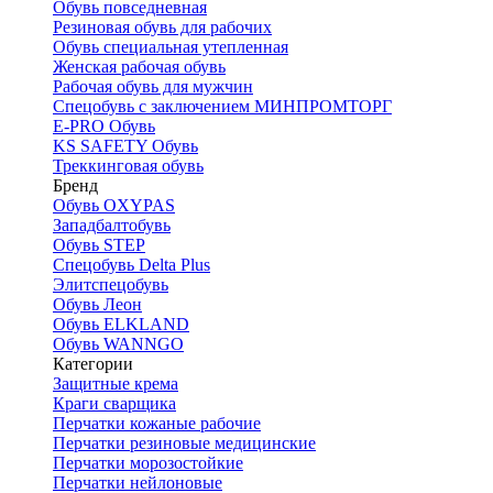
Обувь повседневная
Резиновая обувь для рабочих
Обувь специальная утепленная
Женская рабочая обувь
Рабочая обувь для мужчин
Спецобувь с заключением МИНПРОМТОРГ
E-PRO Обувь
KS SAFETY Обувь
Треккинговая обувь
Бренд
Обувь OXYPAS
Западбалтобувь
Обувь STEP
Спецобувь Delta Plus
Элитспецобувь
Обувь Леон
Обувь ELKLAND
Обувь WANNGO
Категории
Защитные крема
Краги сварщика
Перчатки кожаные рабочие
Перчатки резиновые медицинские
Перчатки морозостойкие
Перчатки нейлоновые