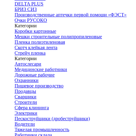
DELTA PLUS
БРИЗ СИЗ
Производственные аптечки первой помощи «ФЭСТ»
Очки РУСОКО
Категории
Коробки картонные
Мешки строительные полипропиленовые
Пленка полиэтиленовая
Скотч клейкая лента
Стрейч пленка
Категории
Автослесари
Медицинские работники
Дорожные рабочие
Охранники
Пищевое производство
Продавцы
Сварщики
Строители
Сфера клининга
Электрики
Пескоструйщики (дробеструйщики)
Водители
Тяжелая промышленность
Работники склада