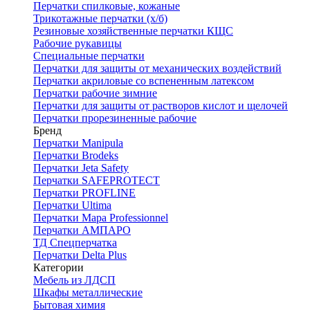
Перчатки спилковые, кожаные
Трикотажные перчатки (х/б)
Резиновые хозяйственные перчатки КЩС
Рабочие рукавицы
Специальные перчатки
Перчатки для защиты от механических воздействий
Перчатки акриловые со вспененным латексом
Перчатки рабочие зимние
Перчатки для защиты от растворов кислот и щелочей
Перчатки прорезиненные рабочие
Бренд
Перчатки Manipula
Перчатки Brodeks
Перчатки Jeta Safety
Перчатки SAFEPROTECT
Перчатки PROFLINE
Перчатки Ultima
Перчатки Мара Professionnel
Перчатки АМПАРО
ТД Спецперчатка
Перчатки Delta Plus
Категории
Мебель из ЛДСП
Шкафы металлические
Бытовая химия