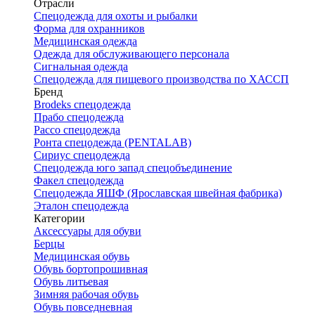
Отрасли
Спецодежда для охоты и рыбалки
Форма для охранников
Медицинская одежда
Одежда для обслуживающего персонала
Сигнальная одежда
Спецодежда для пищевого производства по ХАССП
Бренд
Brodeks спецодежда
Прабо спецодежда
Рассо спецодежда
Ронта спецодежда (PENTALAB)
Сириус спецодежда
Спецодежда юго запад спецобъединение
Факел спецодежда
Спецодежда ЯШФ (Ярославская швейная фабрика)
Эталон спецодежда
Категории
Аксессуары для обуви
Берцы
Медицинская обувь
Обувь бортопрошивная
Обувь литьевая
Зимняя рабочая обувь
Обувь повседневная