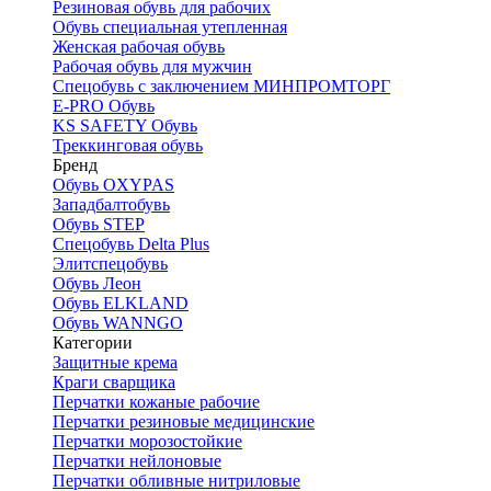
Резиновая обувь для рабочих
Обувь специальная утепленная
Женская рабочая обувь
Рабочая обувь для мужчин
Спецобувь с заключением МИНПРОМТОРГ
E-PRO Обувь
KS SAFETY Обувь
Треккинговая обувь
Бренд
Обувь OXYPAS
Западбалтобувь
Обувь STEP
Спецобувь Delta Plus
Элитспецобувь
Обувь Леон
Обувь ELKLAND
Обувь WANNGO
Категории
Защитные крема
Краги сварщика
Перчатки кожаные рабочие
Перчатки резиновые медицинские
Перчатки морозостойкие
Перчатки нейлоновые
Перчатки обливные нитриловые