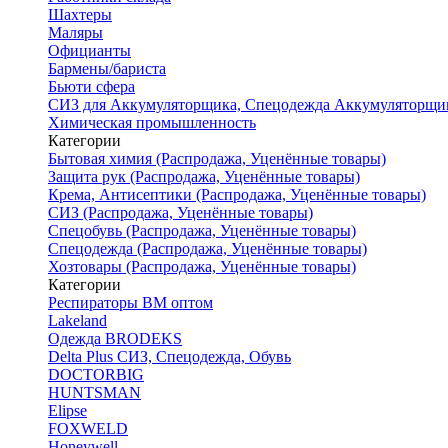
Шахтеры
Маляры
Официанты
Бармены/бариста
Бьюти сфера
СИЗ для Аккумуляторщика, Спецодежда Аккумуляторщи
Химическая промышленность
Категории
Бытовая химия (Распродажа, Уценённые товары)
Защита рук (Распродажа, Уценённые товары)
Крема, Антисептики (Распродажа, Уценённые товары)
СИЗ (Распродажа, Уценённые товары)
Спецобувь (Распродажа, Уценённые товары)
Спецодежда (Распродажа, Уценённые товары)
Хозтовары (Распродажа, Уценённые товары)
Категории
Респираторы ВМ оптом
Lakeland
Одежда BRODEKS
Delta Plus СИЗ, Спецодежда, Обувь
DOCTORBIG
HUNTSMAN
Elipse
FOXWELD
Honeywell