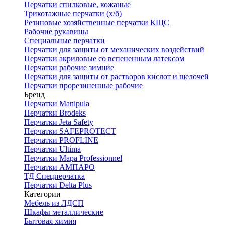
Перчатки спилковые, кожаные
Трикотажные перчатки (х/б)
Резиновые хозяйственные перчатки КЩС
Рабочие рукавицы
Специальные перчатки
Перчатки для защиты от механических воздействий
Перчатки акриловые со вспененным латексом
Перчатки рабочие зимние
Перчатки для защиты от растворов кислот и щелочей
Перчатки прорезиненные рабочие
Бренд
Перчатки Manipula
Перчатки Brodeks
Перчатки Jeta Safety
Перчатки SAFEPROTECT
Перчатки PROFLINE
Перчатки Ultima
Перчатки Мара Professionnel
Перчатки АМПАРО
ТД Спецперчатка
Перчатки Delta Plus
Категории
Мебель из ЛДСП
Шкафы металлические
Бытовая химия