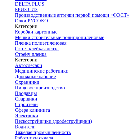
DELTA PLUS
БРИЗ СИЗ
Производственные аптечки первой помощи «ФЭСТ»
Очки РУСОКО
Категории
Коробки картонные
Мешки строительные полипропиленовые
Пленка полиэтиленовая
Скотч клейкая лента
Стрейч пленка
Категории
Автослесари
Медицинские работники
Дорожные рабочие
Охранники
Пищевое производство
Продавцы
Сварщики
Строители
Сфера клининга
Электрики
Пескоструйщики (дробеструйщики)
Водители
Тяжелая промышленность
Работники склада