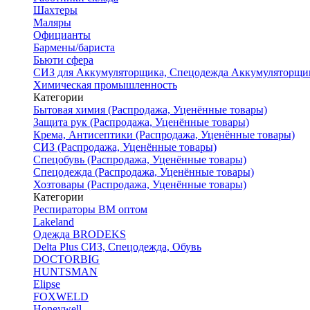
Шахтеры
Маляры
Официанты
Бармены/бариста
Бьюти сфера
СИЗ для Аккумуляторщика, Спецодежда Аккумуляторщи
Химическая промышленность
Категории
Бытовая химия (Распродажа, Уценённые товары)
Защита рук (Распродажа, Уценённые товары)
Крема, Антисептики (Распродажа, Уценённые товары)
СИЗ (Распродажа, Уценённые товары)
Спецобувь (Распродажа, Уценённые товары)
Спецодежда (Распродажа, Уценённые товары)
Хозтовары (Распродажа, Уценённые товары)
Категории
Респираторы ВМ оптом
Lakeland
Одежда BRODEKS
Delta Plus СИЗ, Спецодежда, Обувь
DOCTORBIG
HUNTSMAN
Elipse
FOXWELD
Honeywell