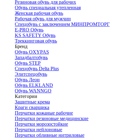
Резиновая обувь для рабочих
Обувь специальная утепленная
Женская рабочая обувь
Рабочая обувь для мужчин
Спецобувь с заключением МИНПРОМТОРГ
E-PRO Обувь
KS SAFETY Обувь
Треккинговая обувь
Бренд
Обувь OXYPAS
Западбалтобувь
Обувь STEP
Спецобувь Delta Plus
Элитспецобувь
Обувь Леон
Обувь ELKLAND
Обувь WANNGO
Категории
Защитные крема
Краги сварщика
Перчатки кожаные рабочие
Перчатки резиновые медицинские
Перчатки морозостойкие
Перчатки нейлоновые
Перчатки обливные нитриловые