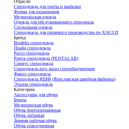
Отрасли
Спецодежда для охоты и рыбалки
Форма для охранников
Медицинская одежда
Одежда для обслуживающего персонала
Сигнальная одежда
Спецодежда для пищевого производства по ХАССП
Бренд
Brodeks спецодежда
Прабо спецодежда
Рассо спецодежда
Ронта спецодежда (PENTALAB)
Сириус спецодежда
Спецодежда юго запад спецобъединение
Факел спецодежда
Спецодежда ЯШФ (Ярославская швейная фабрика)
Эталон спецодежда
Категории
Аксессуары для обуви
Берцы
Медицинская обувь
Обувь бортопрошивная
Обувь литьевая
Зимняя рабочая обувь
Обувь повседневная