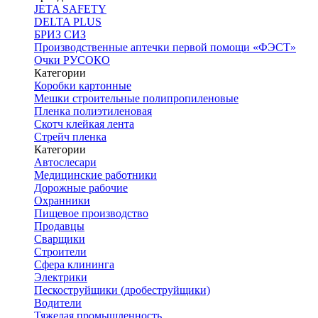
JETA SAFETY
DELTA PLUS
БРИЗ СИЗ
Производственные аптечки первой помощи «ФЭСТ»
Очки РУСОКО
Категории
Коробки картонные
Мешки строительные полипропиленовые
Пленка полиэтиленовая
Скотч клейкая лента
Стрейч пленка
Категории
Автослесари
Медицинские работники
Дорожные рабочие
Охранники
Пищевое производство
Продавцы
Сварщики
Строители
Сфера клининга
Электрики
Пескоструйщики (дробеструйщики)
Водители
Тяжелая промышленность