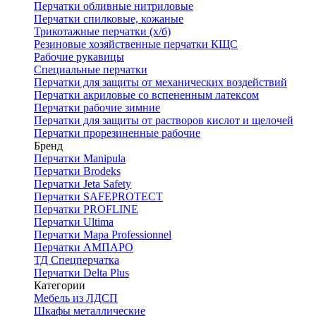
Перчатки обливные нитриловые
Перчатки спилковые, кожаные
Трикотажные перчатки (х/б)
Резиновые хозяйственные перчатки КЩС
Рабочие рукавицы
Специальные перчатки
Перчатки для защиты от механических воздействий
Перчатки акриловые со вспененным латексом
Перчатки рабочие зимние
Перчатки для защиты от растворов кислот и щелочей
Перчатки прорезиненные рабочие
Бренд
Перчатки Manipula
Перчатки Brodeks
Перчатки Jeta Safety
Перчатки SAFEPROTECT
Перчатки PROFLINE
Перчатки Ultima
Перчатки Мара Professionnel
Перчатки АМПАРО
ТД Спецперчатка
Перчатки Delta Plus
Категории
Мебель из ЛДСП
Шкафы металлические