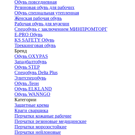
Обувь повседневная
Резиновая обувь для рабочих
Обувь специальная утепленная
Женская рабочая обувь
Рабочая обувь для мужчин
Спецобувь с заключением МИНПРОМТОРГ
E-PRO Обувь
KS SAFETY Обувь
Треккинговая обувь
Бренд
Обувь OXYPAS
Западбалтобувь
Обувь STEP
Спецобувь Delta Plus
Элитспецобувь
Обувь Леон
Обувь ELKLAND
Обувь WANNGO
Категории
Защитные крема
Краги сварщика
Перчатки кожаные рабочие
Перчатки резиновые медицинские
Перчатки морозостойкие
Перчатки нейлоновые