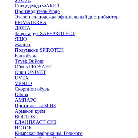
УРСУС
Спецодежда ФАКЕЛ
Производитель Pingo
Эталон спецодежда официальный дистрибьютор
PRIMATERRA
ДЮНА
Защита рук SAFEPROTECT
ЯШФ
Жанетт
Полумаски SPIROTEK
Балтобувь
Tyvek DuPont
Обувь PROSAFE
Очки UNIVET
UVEX
VENTO
Скорпион обувь
Ultima
АМПАРО
Противогазы БРИЗ
Армакон крем
ВОСТОК
ЕЛАНПЛАСТ СИЗ
ИСТОК
Кимрская фабрика им. Горького