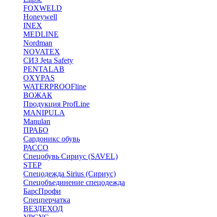
FOXWELD
Honeywell
INEX
MEDLINE
Nordman
NOVATEX
СИЗ Jeta Safety
PENTALAB
OXYPAS
WATERPROOFline
ВОЖАК
Продукция ProfLine
MANIPULA
Manulan
ПРАБО
Сардоникс обувь
РАССО
Спецобувь Сириус (SAVEL)
STEP
Спецодежда Sirius (Сириус)
Спецобъединение спецодежда
БарсПрофи
Спецперчатка
ВЕЗДЕХОД