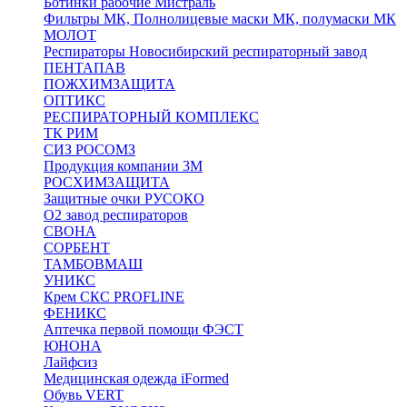
Ботинки рабочие Мистраль
Фильтры МК, Полнолицевые маски МК, полумаски МК
МОЛОТ
Респираторы Новосибирский респираторный завод
ПЕНТАПАВ
ПОЖХИМЗАЩИТА
ОПТИКС
РЕСПИРАТОРНЫЙ КОМПЛЕКС
ТК РИМ
СИЗ РОСОМЗ
Продукция компании 3M
РОСХИМЗАЩИТА
Защитные очки РУСОКО
О2 завод респираторов
СВОНА
СОРБЕНТ
ТАМБОВМАШ
УНИКС
Крем СКС PROFLINE
ФЕНИКС
Аптечка первой помощи ФЭСТ
ЮНОНА
Лайфсиз
Медицинская одежда iFormed
Обувь VERT