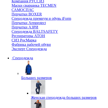
Компания РУССИЗ
Маски сварщика TECMEN
САМОСПАС
Перчатки BOXER
Спецодежда премиум и обувь iForm
Перчатки Armprotect
Перчатки АЗРИ
Спецодежда BALTSAFETY
Респираторы АТОН
СИЗ РосМарка
Фабрика рабочей обуви
Эксперт Спецодежда
Спецодежда
Больших размеров
Женская спецодежда больших размеров