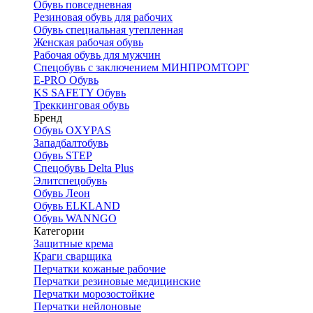
Обувь повседневная
Резиновая обувь для рабочих
Обувь специальная утепленная
Женская рабочая обувь
Рабочая обувь для мужчин
Спецобувь с заключением МИНПРОМТОРГ
E-PRO Обувь
KS SAFETY Обувь
Треккинговая обувь
Бренд
Обувь OXYPAS
Западбалтобувь
Обувь STEP
Спецобувь Delta Plus
Элитспецобувь
Обувь Леон
Обувь ELKLAND
Обувь WANNGO
Категории
Защитные крема
Краги сварщика
Перчатки кожаные рабочие
Перчатки резиновые медицинские
Перчатки морозостойкие
Перчатки нейлоновые