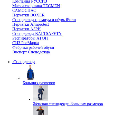
Компания РУССИЗ
Маски сварщика TECMEN
САМОСПАС
Перчатки BOXER
Спецодежда премиум и обувь iForm
Перчатки Armprotect
Перчатки АЗРИ
Спецодежда BALTSAFETY
Респираторы АТОН
СИЗ РосМарка
Фабрика рабочей обуви
Эксперт Спецодежда
Спецодежда
Больших размеров
Женская спецодежда больших размеров