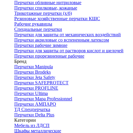
Перчатки обливные нитриловые
Перчатки спилковые, кожаные
Трикотажные перчатки (х/б)
Резиновые хозяйственные перчатки КЩС
Рабочие рукавицы
Специальные перчатки
Перчатки для защиты от механических воздействий
Перчатки акриловые со вспененным латексом
Перчатки рабочие зимние
Перчатки для защиты от растворов кислот и щелочей
Перчатки прорезиненные рабочие
Бренд
Перчатки Manipula
Перчатки Brodeks
Перчатки Jeta Safety
Перчатки SAFEPROTECT
Перчатки PROFLINE
Перчатки Ultima
Перчатки Мара Professionnel
Перчатки АМПАРО
ТД Спецперчатка
Перчатки Delta Plus
Категории
Мебель из ЛДСП
Шкафы металлические