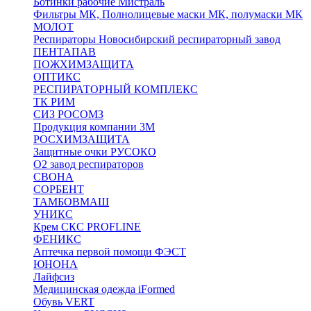
Ботинки рабочие Мистраль
Фильтры МК, Полнолицевые маски МК, полумаски МК
МОЛОТ
Респираторы Новосибирский респираторный завод
ПЕНТАПАВ
ПОЖХИМЗАЩИТА
ОПТИКС
РЕСПИРАТОРНЫЙ КОМПЛЕКС
ТК РИМ
СИЗ РОСОМЗ
Продукция компании 3M
РОСХИМЗАЩИТА
Защитные очки РУСОКО
О2 завод респираторов
СВОНА
СОРБЕНТ
ТАМБОВМАШ
УНИКС
Крем СКС PROFLINE
ФЕНИКС
Аптечка первой помощи ФЭСТ
ЮНОНА
Лайфсиз
Медицинская одежда iFormed
Обувь VERT