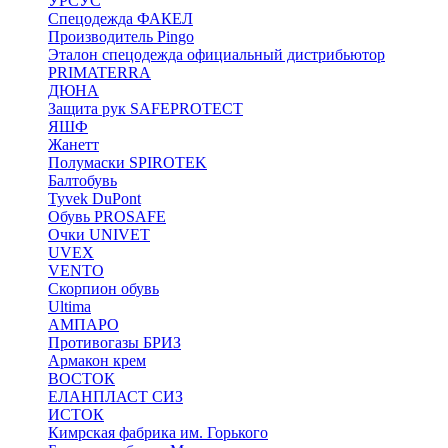
УРСУС
Спецодежда ФАКЕЛ
Производитель Pingo
Эталон спецодежда официальный дистрибьютор
PRIMATERRA
ДЮНА
Защита рук SAFEPROTECT
ЯШФ
Жанетт
Полумаски SPIROTEK
Балтобувь
Tyvek DuPont
Обувь PROSAFE
Очки UNIVET
UVEX
VENTO
Скорпион обувь
Ultima
АМПАРО
Противогазы БРИЗ
Армакон крем
ВОСТОК
ЕЛАНПЛАСТ СИЗ
ИСТОК
Кимрская фабрика им. Горького