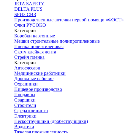
JETA SAFETY
DELTA PLUS
БРИЗ СИЗ
Производственные аптечки первой помощи «ФЭСТ»
Очки РУСОКО
Категории
Коробки картонные
Мешки строительные полипропиленовые
Пленка полиэтиленовая
Скотч клейкая лента
Стрейч пленка
Категории
Автослесари
Медицинские работники
Дорожные рабочие
Охранники
Пищевое производство
Продавцы
Сварщики
Строители
Сфера клининга
Электрики
Пескоструйщики (дробеструйщики)
Водители
Тяжелая промышленность