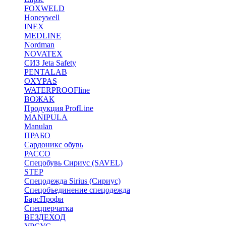
FOXWELD
Honeywell
INEX
MEDLINE
Nordman
NOVATEX
СИЗ Jeta Safety
PENTALAB
OXYPAS
WATERPROOFline
ВОЖАК
Продукция ProfLine
MANIPULA
Manulan
ПРАБО
Сардоникс обувь
РАССО
Спецобувь Сириус (SAVEL)
STEP
Спецодежда Sirius (Сириус)
Спецобъединение спецодежда
БарсПрофи
Спецперчатка
ВЕЗДЕХОД