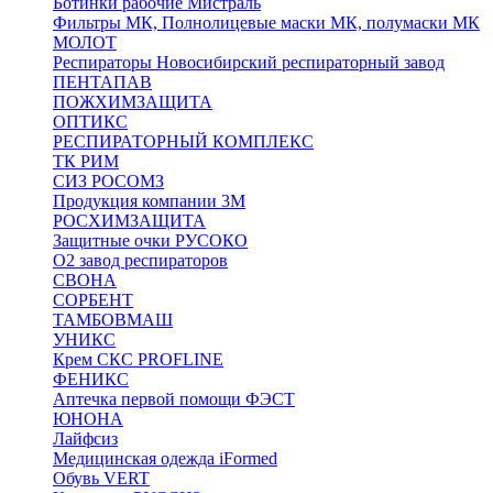
Ботинки рабочие Мистраль
Фильтры МК, Полнолицевые маски МК, полумаски МК
МОЛОТ
Респираторы Новосибирский респираторный завод
ПЕНТАПАВ
ПОЖХИМЗАЩИТА
ОПТИКС
РЕСПИРАТОРНЫЙ КОМПЛЕКС
ТК РИМ
СИЗ РОСОМЗ
Продукция компании 3M
РОСХИМЗАЩИТА
Защитные очки РУСОКО
О2 завод респираторов
СВОНА
СОРБЕНТ
ТАМБОВМАШ
УНИКС
Крем СКС PROFLINE
ФЕНИКС
Аптечка первой помощи ФЭСТ
ЮНОНА
Лайфсиз
Медицинская одежда iFormed
Обувь VERT