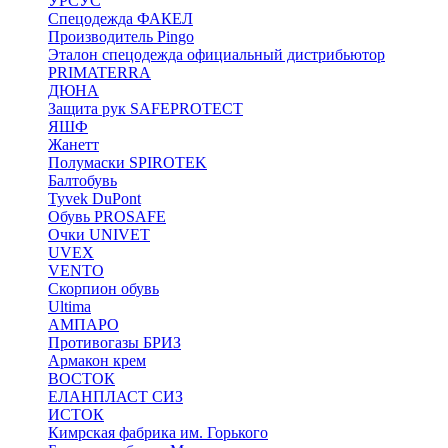
УРСУС
Спецодежда ФАКЕЛ
Производитель Pingo
Эталон спецодежда официальный дистрибьютор
PRIMATERRA
ДЮНА
Защита рук SAFEPROTECT
ЯШФ
Жанетт
Полумаски SPIROTEK
Балтобувь
Tyvek DuPont
Обувь PROSAFE
Очки UNIVET
UVEX
VENTO
Скорпион обувь
Ultima
АМПАРО
Противогазы БРИЗ
Армакон крем
ВОСТОК
ЕЛАНПЛАСТ СИЗ
ИСТОК
Кимрская фабрика им. Горького