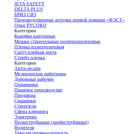
JETA SAFETY
DELTA PLUS
БРИЗ СИЗ
Производственные аптечки первой помощи «ФЭСТ»
Очки РУСОКО
Категории
Коробки картонные
Мешки строительные полипропиленовые
Пленка полиэтиленовая
Скотч клейкая лента
Стрейч пленка
Категории
Автослесари
Медицинские работники
Дорожные рабочие
Охранники
Пищевое производство
Продавцы
Сварщики
Строители
Сфера клининга
Электрики
Пескоструйщики (дробеструйщики)
Водители
Тяжелая промышленность