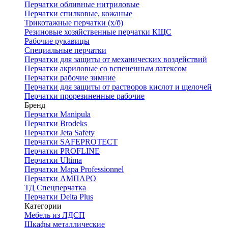
Перчатки обливные нитриловые
Перчатки спилковые, кожаные
Трикотажные перчатки (х/б)
Резиновые хозяйственные перчатки КЩС
Рабочие рукавицы
Специальные перчатки
Перчатки для защиты от механических воздействий
Перчатки акриловые со вспененным латексом
Перчатки рабочие зимние
Перчатки для защиты от растворов кислот и щелочей
Перчатки прорезиненные рабочие
Бренд
Перчатки Manipula
Перчатки Brodeks
Перчатки Jeta Safety
Перчатки SAFEPROTECT
Перчатки PROFLINE
Перчатки Ultima
Перчатки Мара Professionnel
Перчатки АМПАРО
ТД Спецперчатка
Перчатки Delta Plus
Категории
Мебель из ЛДСП
Шкафы металлические