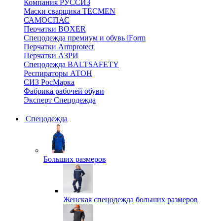
Компания РУССИЗ
Маски сварщика TECMEN
САМОСПАС
Перчатки BOXER
Спецодежда премиум и обувь iForm
Перчатки Armprotect
Перчатки АЗРИ
Спецодежда BALTSAFETY
Респираторы АТОН
СИЗ РосМарка
Фабрика рабочей обуви
Эксперт Спецодежда
Спецодежда
Больших размеров
Женская спецодежда больших размеров