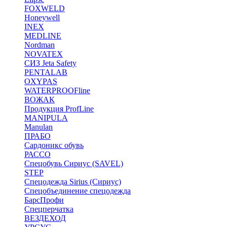
FOXWELD
Honeywell
INEX
MEDLINE
Nordman
NOVATEX
СИЗ Jeta Safety
PENTALAB
OXYPAS
WATERPROOFline
ВОЖАК
Продукция ProfLine
MANIPULA
Manulan
ПРАБО
Сардоникс обувь
РАССО
Спецобувь Сириус (SAVEL)
STEP
Спецодежда Sirius (Сириус)
Спецобъединение спецодежда
БарсПрофи
Спецперчатка
ВЕЗДЕХОД