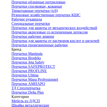
Перчатки обливные нитриловые
Перчатки спилковые, кожаные
Трикотажные перчатки (х/б)
Резиновые хозяйственные перчатки КЩС
Рабочие рукавицы
Специальные перчатки
Перчатки для защиты от механических воздействий
Перчатки акриловые со вспененным латексом
Перчатки рабочие зимние
Перчатки для защиты от растворов кислот и щелочей
Перчатки прорезиненные рабочие
Бренд
Перчатки Manipula
Перчатки Brodeks
Перчатки Jeta Safety
Перчатки SAFEPROTECT
Перчатки PROFLINE
Перчатки Ultima
Перчатки Мара Professionnel
Перчатки АМПАРО
ТД Спецперчатка
Перчатки Delta Plus
Категории
Мебель из ЛДСП
Шкафы металлические