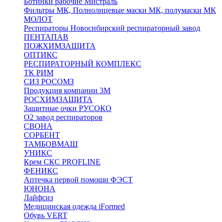
Ботинки рабочие Мистраль
Фильтры МК, Полнолицевые маски МК, полумаски МК
МОЛОТ
Респираторы Новосибирский респираторный завод
ПЕНТАПАВ
ПОЖХИМЗАЩИТА
ОПТИКС
РЕСПИРАТОРНЫЙ КОМПЛЕКС
ТК РИМ
СИЗ РОСОМЗ
Продукция компании 3M
РОСХИМЗАЩИТА
Защитные очки РУСОКО
О2 завод респираторов
СВОНА
СОРБЕНТ
ТАМБОВМАШ
УНИКС
Крем СКС PROFLINE
ФЕНИКС
Аптечка первой помощи ФЭСТ
ЮНОНА
Лайфсиз
Медицинская одежда iFormed
Обувь VERT