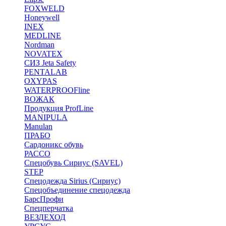
FOXWELD
Honeywell
INEX
MEDLINE
Nordman
NOVATEX
СИЗ Jeta Safety
PENTALAB
OXYPAS
WATERPROOFline
ВОЖАК
Продукция ProfLine
MANIPULA
Manulan
ПРАБО
Сардоникс обувь
РАССО
Спецобувь Сириус (SAVEL)
STEP
Спецодежда Sirius (Сириус)
Спецобъединение спецодежда
БарсПрофи
Спецперчатка
ВЕЗДЕХОД