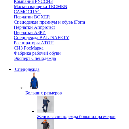
Компания РУССИЗ
Маски сварщика TECMEN
САМОСПАС
Перчатки BOXER
Спецодежда премиум и обувь iForm
Перчатки Armprotect
Перчатки АЗРИ
Спецодежда BALTSAFETY
Респираторы АТОН
СИЗ РосМарка
Фабрика рабочей обуви
Эксперт Спецодежда
Спецодежда
Больших размеров
Женская спецодежда больших размеров