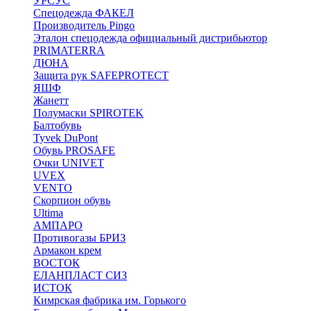
УРСУС
Спецодежда ФАКЕЛ
Производитель Pingo
Эталон спецодежда официальный дистрибьютор
PRIMATERRA
ДЮНА
Защита рук SAFEPROTECT
ЯШФ
Жанетт
Полумаски SPIROTEK
Балтобувь
Tyvek DuPont
Обувь PROSAFE
Очки UNIVET
UVEX
VENTO
Скорпион обувь
Ultima
АМПАРО
Противогазы БРИЗ
Армакон крем
ВОСТОК
ЕЛАНПЛАСТ СИЗ
ИСТОК
Кимрская фабрика им. Горького