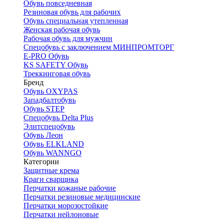
Обувь повседневная
Резиновая обувь для рабочих
Обувь специальная утепленная
Женская рабочая обувь
Рабочая обувь для мужчин
Спецобувь с заключением МИНПРОМТОРГ
E-PRO Обувь
KS SAFETY Обувь
Треккинговая обувь
Бренд
Обувь OXYPAS
Западбалтобувь
Обувь STEP
Спецобувь Delta Plus
Элитспецобувь
Обувь Леон
Обувь ELKLAND
Обувь WANNGO
Категории
Защитные крема
Краги сварщика
Перчатки кожаные рабочие
Перчатки резиновые медицинские
Перчатки морозостойкие
Перчатки нейлоновые