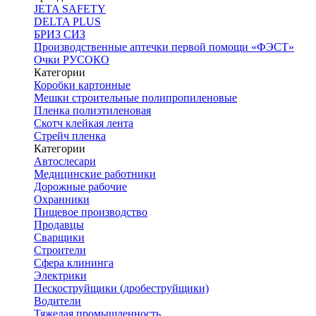
JETA SAFETY
DELTA PLUS
БРИЗ СИЗ
Производственные аптечки первой помощи «ФЭСТ»
Очки РУСОКО
Категории
Коробки картонные
Мешки строительные полипропиленовые
Пленка полиэтиленовая
Скотч клейкая лента
Стрейч пленка
Категории
Автослесари
Медицинские работники
Дорожные рабочие
Охранники
Пищевое производство
Продавцы
Сварщики
Строители
Сфера клининга
Электрики
Пескоструйщики (дробеструйщики)
Водители
Тяжелая промышленность