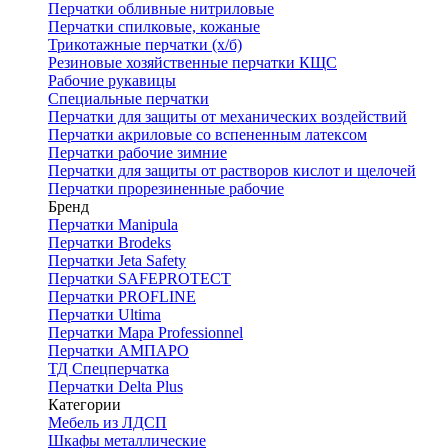
Перчатки обливные нитриловые
Перчатки спилковые, кожаные
Трикотажные перчатки (х/б)
Резиновые хозяйственные перчатки КЩС
Рабочие рукавицы
Специальные перчатки
Перчатки для защиты от механических воздействий
Перчатки акриловые со вспененным латексом
Перчатки рабочие зимние
Перчатки для защиты от растворов кислот и щелочей
Перчатки прорезиненные рабочие
Бренд
Перчатки Manipula
Перчатки Brodeks
Перчатки Jeta Safety
Перчатки SAFEPROTECT
Перчатки PROFLINE
Перчатки Ultima
Перчатки Мара Professionnel
Перчатки АМПАРО
ТД Спецперчатка
Перчатки Delta Plus
Категории
Мебель из ЛДСП
Шкафы металлические