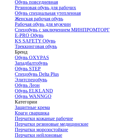
Обувь повседневная
Резиновая обувь для рабочих
Обувь специальная утепленная
Женская рабочая обувь
Рабочая обувь для мужчин
Спецобувь с заключением МИНПРОМТОРГ
E-PRO Обувь
KS SAFETY Обувь
Треккинговая обувь
Бренд
Обувь OXYPAS
Западбалтобувь
Обувь STEP
Спецобувь Delta Plus
Элитспецобувь
Обувь Леон
Обувь ELKLAND
Обувь WANNGO
Категории
Защитные крема
Краги сварщика
Перчатки кожаные рабочие
Перчатки резиновые медицинские
Перчатки морозостойкие
Перчатки нейлоновые