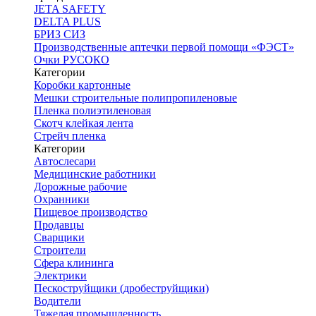
JETA SAFETY
DELTA PLUS
БРИЗ СИЗ
Производственные аптечки первой помощи «ФЭСТ»
Очки РУСОКО
Категории
Коробки картонные
Мешки строительные полипропиленовые
Пленка полиэтиленовая
Скотч клейкая лента
Стрейч пленка
Категории
Автослесари
Медицинские работники
Дорожные рабочие
Охранники
Пищевое производство
Продавцы
Сварщики
Строители
Сфера клининга
Электрики
Пескоструйщики (дробеструйщики)
Водители
Тяжелая промышленность