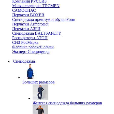
Компания РУССИЗ
Маски сварщика TECMEN
САМОСПАС
Перчатки BOXER
Спецодежда премиум и обувь iForm
Перчатки Armprotect
Перчатки АЗРИ
Спецодежда BALTSAFETY
Респираторы АТОН
СИЗ РосМарка
Фабрика рабочей обуви
Эксперт Спецодежда
Спецодежда
Больших размеров
Женская спецодежда больших размеров