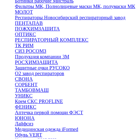
Ботинки рабочие Мистраль
Фильтры МК, Полнолицевые маски МК, полумаски МК
МОЛОТ
Респираторы Новосибирский респираторный завод
ПЕНТАПАВ
ПОЖХИМЗАЩИТА
ОПТИКС
РЕСПИРАТОРНЫЙ КОМПЛЕКС
ТК РИМ
СИЗ РОСОМЗ
Продукция компании 3M
РОСХИМЗАЩИТА
Защитные очки РУСОКО
О2 завод респираторов
СВОНА
СОРБЕНТ
ТАМБОВМАШ
УНИКС
Крем СКС PROFLINE
ФЕНИКС
Аптечка первой помощи ФЭСТ
ЮНОНА
Лайфсиз
Медицинская одежда iFormed
Обувь VERT