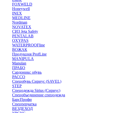
FOXWELD
Honeywell
INEX
MEDLINE
Nordman
NOVATEX
СИЗ Jeta Safety
PENTALAB
OXYPAS
WATERPROOFline
ВОЖАК
Продукция ProfLine
MANIPULA
Manulan
ПРАБО
Сардоникс обувь
РАССО
Спецобувь Сириус (SAVEL)
STEP
Спецодежда Sirius (Сириус)
Спецобъединение спецодежда
БарсПрофи
Спецперчатка
ВЕЗДЕХОД