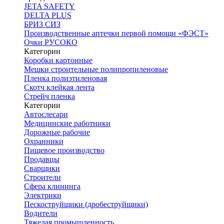
JETA SAFETY
DELTA PLUS
БРИЗ СИЗ
Производственные аптечки первой помощи «ФЭСТ»
Очки РУСОКО
Категории
Коробки картонные
Мешки строительные полипропиленовые
Пленка полиэтиленовая
Скотч клейкая лента
Стрейч пленка
Категории
Автослесари
Медицинские работники
Дорожные рабочие
Охранники
Пищевое производство
Продавцы
Сварщики
Строители
Сфера клининга
Электрики
Пескоструйщики (дробеструйщики)
Водители
Тяжелая промышленность