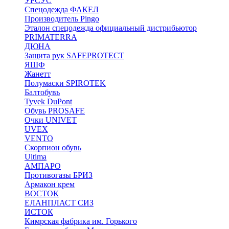
УРСУС
Спецодежда ФАКЕЛ
Производитель Pingo
Эталон спецодежда официальный дистрибьютор
PRIMATERRA
ДЮНА
Защита рук SAFEPROTECT
ЯШФ
Жанетт
Полумаски SPIROTEK
Балтобувь
Tyvek DuPont
Обувь PROSAFE
Очки UNIVET
UVEX
VENTO
Скорпион обувь
Ultima
АМПАРО
Противогазы БРИЗ
Армакон крем
ВОСТОК
ЕЛАНПЛАСТ СИЗ
ИСТОК
Кимрская фабрика им. Горького