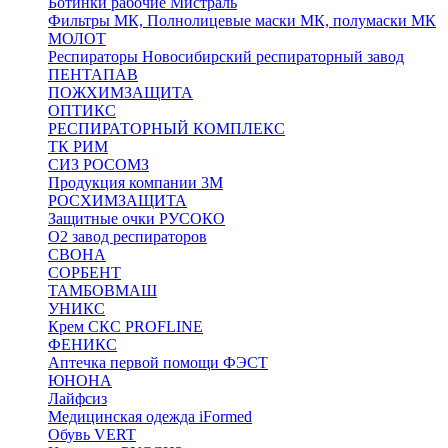
Ботинки рабочие Мистраль
Фильтры МК, Полнолицевые маски МК, полумаски МК
МОЛОТ
Респираторы Новосибирский респираторный завод
ПЕНТАПАВ
ПОЖХИМЗАЩИТА
ОПТИКС
РЕСПИРАТОРНЫЙ КОМПЛЕКС
ТК РИМ
СИЗ РОСОМЗ
Продукция компании 3M
РОСХИМЗАЩИТА
Защитные очки РУСОКО
О2 завод респираторов
СВОНА
СОРБЕНТ
ТАМБОВМАШ
УНИКС
Крем СКС PROFLINE
ФЕНИКС
Аптечка первой помощи ФЭСТ
ЮНОНА
Лайфсиз
Медицинская одежда iFormed
Обувь VERT