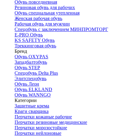
Обувь повседневная
Резиновая обувь для рабочих
Обувь специальная утепленная
Женская рабочая обувь
Рабочая обувь для мужчин
Спецобувь с заключением МИНПРОМТОРГ
E-PRO Обувь
KS SAFETY Обувь
Треккинговая обувь
Бренд
Обувь OXYPAS
Западбалтобувь
Обувь STEP
Спецобувь Delta Plus
Элитспецобувь
Обувь Леон
Обувь ELKLAND
Обувь WANNGO
Категории
Защитные крема
Краги сварщика
Перчатки кожаные рабочие
Перчатки резиновые медицинские
Перчатки морозостойкие
Перчатки нейлоновые