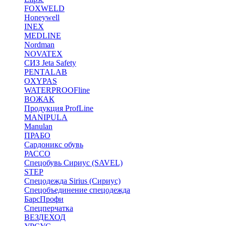
FOXWELD
Honeywell
INEX
MEDLINE
Nordman
NOVATEX
СИЗ Jeta Safety
PENTALAB
OXYPAS
WATERPROOFline
ВОЖАК
Продукция ProfLine
MANIPULA
Manulan
ПРАБО
Сардоникс обувь
РАССО
Спецобувь Сириус (SAVEL)
STEP
Спецодежда Sirius (Сириус)
Спецобъединение спецодежда
БарсПрофи
Спецперчатка
ВЕЗДЕХОД