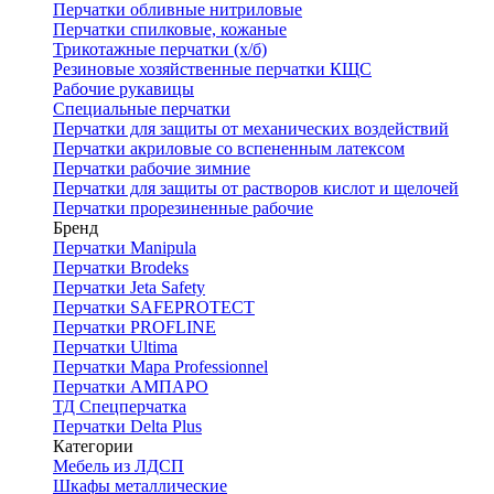
Перчатки обливные нитриловые
Перчатки спилковые, кожаные
Трикотажные перчатки (х/б)
Резиновые хозяйственные перчатки КЩС
Рабочие рукавицы
Специальные перчатки
Перчатки для защиты от механических воздействий
Перчатки акриловые со вспененным латексом
Перчатки рабочие зимние
Перчатки для защиты от растворов кислот и щелочей
Перчатки прорезиненные рабочие
Бренд
Перчатки Manipula
Перчатки Brodeks
Перчатки Jeta Safety
Перчатки SAFEPROTECT
Перчатки PROFLINE
Перчатки Ultima
Перчатки Мара Professionnel
Перчатки АМПАРО
ТД Спецперчатка
Перчатки Delta Plus
Категории
Мебель из ЛДСП
Шкафы металлические