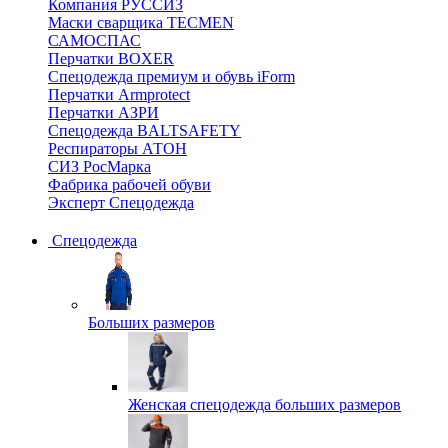
Компания РУССИЗ
Маски сварщика TECMEN
САМОСПАС
Перчатки BOXER
Спецодежда премиум и обувь iForm
Перчатки Armprotect
Перчатки АЗРИ
Спецодежда BALTSAFETY
Респираторы АТОН
СИЗ РосМарка
Фабрика рабочей обуви
Эксперт Спецодежда
Спецодежда
Больших размеров
Женская спецодежда больших размеров