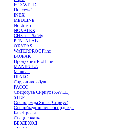
FOXWELD
Honeywell
INEX
MEDLINE
Nordman
NOVATEX
СИЗ Jeta Safety
PENTALAB
OXYPAS
WATERPROOFline
ВОЖАК
Продукция ProfLine
MANIPULA
Manulan
ПРАБО
Сардоникс обувь
РАССО
Спецобувь Сириус (SAVEL)
STEP
Спецодежда Sirius (Сириус)
Спецобъединение спецодежда
БарсПрофи
Спецперчатка
ВЕЗДЕХОД