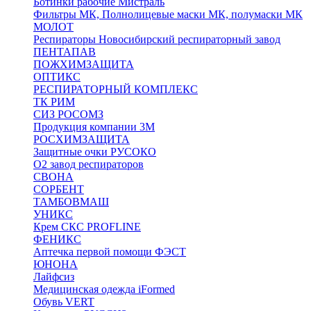
Ботинки рабочие Мистраль
Фильтры МК, Полнолицевые маски МК, полумаски МК
МОЛОТ
Респираторы Новосибирский респираторный завод
ПЕНТАПАВ
ПОЖХИМЗАЩИТА
ОПТИКС
РЕСПИРАТОРНЫЙ КОМПЛЕКС
ТК РИМ
СИЗ РОСОМЗ
Продукция компании 3M
РОСХИМЗАЩИТА
Защитные очки РУСОКО
О2 завод респираторов
СВОНА
СОРБЕНТ
ТАМБОВМАШ
УНИКС
Крем СКС PROFLINE
ФЕНИКС
Аптечка первой помощи ФЭСТ
ЮНОНА
Лайфсиз
Медицинская одежда iFormed
Обувь VERT