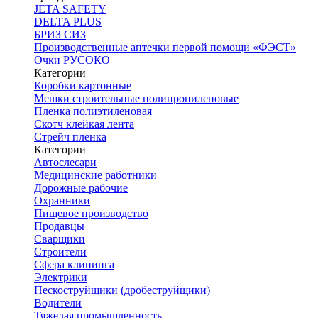
JETA SAFETY
DELTA PLUS
БРИЗ СИЗ
Производственные аптечки первой помощи «ФЭСТ»
Очки РУСОКО
Категории
Коробки картонные
Мешки строительные полипропиленовые
Пленка полиэтиленовая
Скотч клейкая лента
Стрейч пленка
Категории
Автослесари
Медицинские работники
Дорожные рабочие
Охранники
Пищевое производство
Продавцы
Сварщики
Строители
Сфера клининга
Электрики
Пескоструйщики (дробеструйщики)
Водители
Тяжелая промышленность