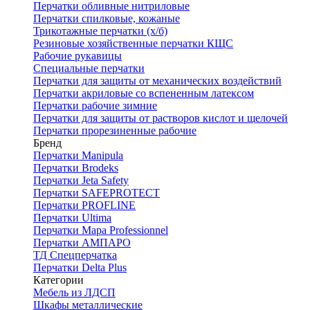
Перчатки обливные нитриловые
Перчатки спилковые, кожаные
Трикотажные перчатки (х/б)
Резиновые хозяйственные перчатки КЩС
Рабочие рукавицы
Специальные перчатки
Перчатки для защиты от механических воздействий
Перчатки акриловые со вспененным латексом
Перчатки рабочие зимние
Перчатки для защиты от растворов кислот и щелочей
Перчатки прорезиненные рабочие
Бренд
Перчатки Manipula
Перчатки Brodeks
Перчатки Jeta Safety
Перчатки SAFEPROTECT
Перчатки PROFLINE
Перчатки Ultima
Перчатки Мара Professionnel
Перчатки АМПАРО
ТД Спецперчатка
Перчатки Delta Plus
Категории
Мебель из ЛДСП
Шкафы металлические