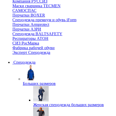
Компания РУССИЗ
Маски сварщика TECMEN
САМОСПАС
Перчатки BOXER
Спецодежда премиум и обувь iForm
Перчатки Armprotect
Перчатки АЗРИ
Спецодежда BALTSAFETY
Респираторы АТОН
СИЗ РосМарка
Фабрика рабочей обуви
Эксперт Спецодежда
Спецодежда
Больших размеров
Женская спецодежда больших размеров