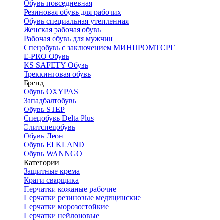
Обувь повседневная
Резиновая обувь для рабочих
Обувь специальная утепленная
Женская рабочая обувь
Рабочая обувь для мужчин
Спецобувь с заключением МИНПРОМТОРГ
E-PRO Обувь
KS SAFETY Обувь
Треккинговая обувь
Бренд
Обувь OXYPAS
Западбалтобувь
Обувь STEP
Спецобувь Delta Plus
Элитспецобувь
Обувь Леон
Обувь ELKLAND
Обувь WANNGO
Категории
Защитные крема
Краги сварщика
Перчатки кожаные рабочие
Перчатки резиновые медицинские
Перчатки морозостойкие
Перчатки нейлоновые