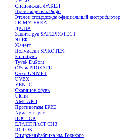
УРСУС
Спецодежда ФАКЕЛ
Производитель Pingo
Эталон спецодежда официальный дистрибьютор
PRIMATERRA
ДЮНА
Защита рук SAFEPROTECT
ЯШФ
Жанетт
Полумаски SPIROTEK
Балтобувь
Tyvek DuPont
Обувь PROSAFE
Очки UNIVET
UVEX
VENTO
Скорпион обувь
Ultima
АМПАРО
Противогазы БРИЗ
Армакон крем
ВОСТОК
ЕЛАНПЛАСТ СИЗ
ИСТОК
Кимрская фабрика им. Горького