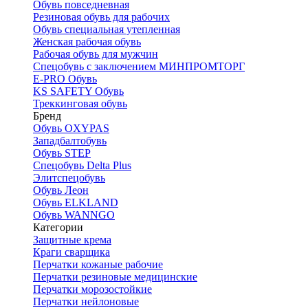
Обувь повседневная
Резиновая обувь для рабочих
Обувь специальная утепленная
Женская рабочая обувь
Рабочая обувь для мужчин
Спецобувь с заключением МИНПРОМТОРГ
E-PRO Обувь
KS SAFETY Обувь
Треккинговая обувь
Бренд
Обувь OXYPAS
Западбалтобувь
Обувь STEP
Спецобувь Delta Plus
Элитспецобувь
Обувь Леон
Обувь ELKLAND
Обувь WANNGO
Категории
Защитные крема
Краги сварщика
Перчатки кожаные рабочие
Перчатки резиновые медицинские
Перчатки морозостойкие
Перчатки нейлоновые