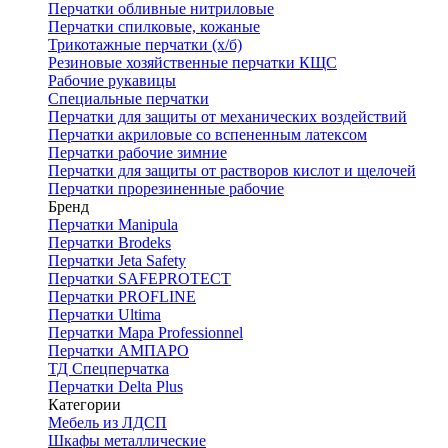
Перчатки обливные нитриловые
Перчатки спилковые, кожаные
Трикотажные перчатки (х/б)
Резиновые хозяйственные перчатки КЩС
Рабочие рукавицы
Специальные перчатки
Перчатки для защиты от механических воздействий
Перчатки акриловые со вспененным латексом
Перчатки рабочие зимние
Перчатки для защиты от растворов кислот и щелочей
Перчатки прорезиненные рабочие
Бренд
Перчатки Manipula
Перчатки Brodeks
Перчатки Jeta Safety
Перчатки SAFEPROTECT
Перчатки PROFLINE
Перчатки Ultima
Перчатки Мара Professionnel
Перчатки АМПАРО
ТД Спецперчатка
Перчатки Delta Plus
Категории
Мебель из ЛДСП
Шкафы металлические