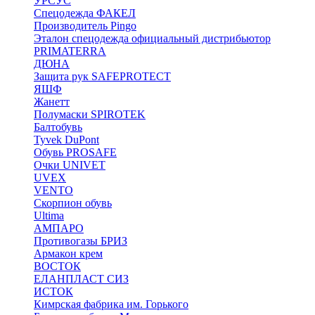
УРСУС
Спецодежда ФАКЕЛ
Производитель Pingo
Эталон спецодежда официальный дистрибьютор
PRIMATERRA
ДЮНА
Защита рук SAFEPROTECT
ЯШФ
Жанетт
Полумаски SPIROTEK
Балтобувь
Tyvek DuPont
Обувь PROSAFE
Очки UNIVET
UVEX
VENTO
Скорпион обувь
Ultima
АМПАРО
Противогазы БРИЗ
Армакон крем
ВОСТОК
ЕЛАНПЛАСТ СИЗ
ИСТОК
Кимрская фабрика им. Горького