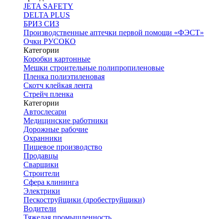
JETA SAFETY
DELTA PLUS
БРИЗ СИЗ
Производственные аптечки первой помощи «ФЭСТ»
Очки РУСОКО
Категории
Коробки картонные
Мешки строительные полипропиленовые
Пленка полиэтиленовая
Скотч клейкая лента
Стрейч пленка
Категории
Автослесари
Медицинские работники
Дорожные рабочие
Охранники
Пищевое производство
Продавцы
Сварщики
Строители
Сфера клининга
Электрики
Пескоструйщики (дробеструйщики)
Водители
Тяжелая промышленность