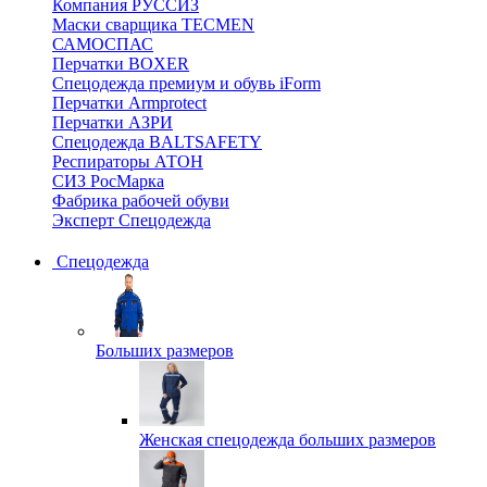
Компания РУССИЗ
Маски сварщика TECMEN
САМОСПАС
Перчатки BOXER
Спецодежда премиум и обувь iForm
Перчатки Armprotect
Перчатки АЗРИ
Спецодежда BALTSAFETY
Респираторы АТОН
СИЗ РосМарка
Фабрика рабочей обуви
Эксперт Спецодежда
Спецодежда
Больших размеров
Женская спецодежда больших размеров