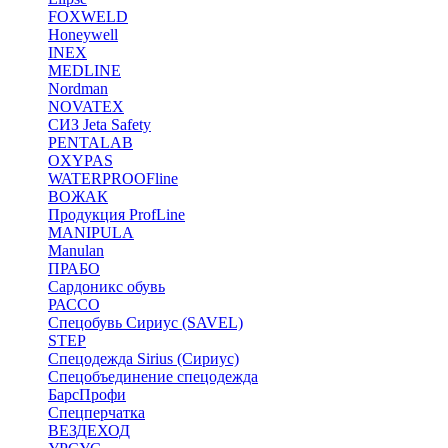
FOXWELD
Honeywell
INEX
MEDLINE
Nordman
NOVATEX
СИЗ Jeta Safety
PENTALAB
OXYPAS
WATERPROOFline
ВОЖАК
Продукция ProfLine
MANIPULA
Manulan
ПРАБО
Сардоникс обувь
РАССО
Спецобувь Сириус (SAVEL)
STEP
Спецодежда Sirius (Сириус)
Спецобъединение спецодежда
БарсПрофи
Спецперчатка
ВЕЗДЕХОД