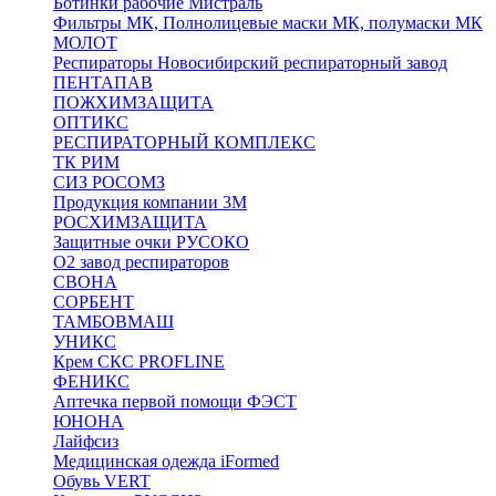
Ботинки рабочие Мистраль
Фильтры МК, Полнолицевые маски МК, полумаски МК
МОЛОТ
Респираторы Новосибирский респираторный завод
ПЕНТАПАВ
ПОЖХИМЗАЩИТА
ОПТИКС
РЕСПИРАТОРНЫЙ КОМПЛЕКС
ТК РИМ
СИЗ РОСОМЗ
Продукция компании 3M
РОСХИМЗАЩИТА
Защитные очки РУСОКО
О2 завод респираторов
СВОНА
СОРБЕНТ
ТАМБОВМАШ
УНИКС
Крем СКС PROFLINE
ФЕНИКС
Аптечка первой помощи ФЭСТ
ЮНОНА
Лайфсиз
Медицинская одежда iFormed
Обувь VERT