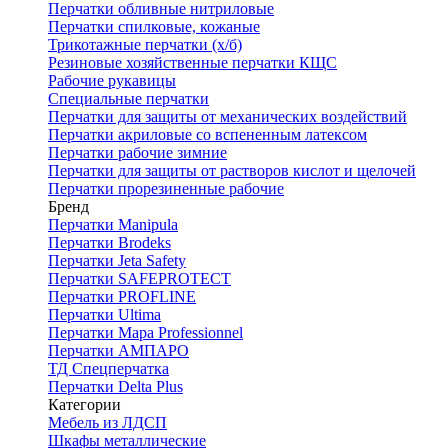
Перчатки обливные нитриловые
Перчатки спилковые, кожаные
Трикотажные перчатки (х/б)
Резиновые хозяйственные перчатки КЩС
Рабочие рукавицы
Специальные перчатки
Перчатки для защиты от механических воздействий
Перчатки акриловые со вспененным латексом
Перчатки рабочие зимние
Перчатки для защиты от растворов кислот и щелочей
Перчатки прорезиненные рабочие
Бренд
Перчатки Manipula
Перчатки Brodeks
Перчатки Jeta Safety
Перчатки SAFEPROTECT
Перчатки PROFLINE
Перчатки Ultima
Перчатки Мара Professionnel
Перчатки АМПАРО
ТД Спецперчатка
Перчатки Delta Plus
Категории
Мебель из ЛДСП
Шкафы металлические