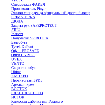
УРСУС
Спецодежда ФАКЕЛ
Производитель Pingo
Эталон спецодежда официальный дистрибьютор
PRIMATERRA
ДЮНА
Защита рук SAFEPROTECT
ЯШФ
Жанетт
Полумаски SPIROTEK
Балтобувь
Tyvek DuPont
Обувь PROSAFE
Очки UNIVET
UVEX
VENTO
Скорпион обувь
Ultima
АМПАРО
Противогазы БРИЗ
Армакон крем
ВОСТОК
ЕЛАНПЛАСТ СИЗ
ИСТОК
Кимрская фабрика им. Горького