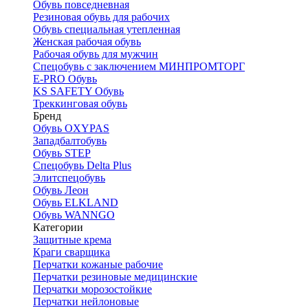
Обувь повседневная
Резиновая обувь для рабочих
Обувь специальная утепленная
Женская рабочая обувь
Рабочая обувь для мужчин
Спецобувь с заключением МИНПРОМТОРГ
E-PRO Обувь
KS SAFETY Обувь
Треккинговая обувь
Бренд
Обувь OXYPAS
Западбалтобувь
Обувь STEP
Спецобувь Delta Plus
Элитспецобувь
Обувь Леон
Обувь ELKLAND
Обувь WANNGO
Категории
Защитные крема
Краги сварщика
Перчатки кожаные рабочие
Перчатки резиновые медицинские
Перчатки морозостойкие
Перчатки нейлоновые