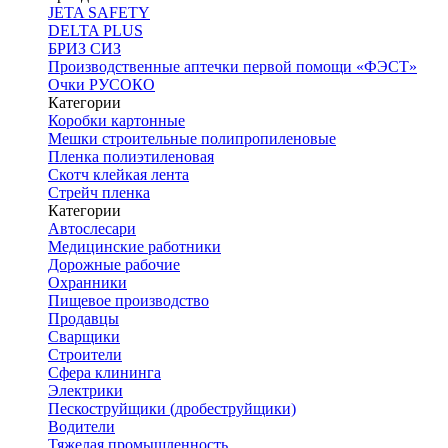
JETA SAFETY
DELTA PLUS
БРИЗ СИЗ
Производственные аптечки первой помощи «ФЭСТ»
Очки РУСОКО
Категории
Коробки картонные
Мешки строительные полипропиленовые
Пленка полиэтиленовая
Скотч клейкая лента
Стрейч пленка
Категории
Автослесари
Медицинские работники
Дорожные рабочие
Охранники
Пищевое производство
Продавцы
Сварщики
Строители
Сфера клининга
Электрики
Пескоструйщики (дробеструйщики)
Водители
Тяжелая промышленность