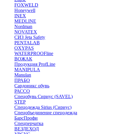
FOXWELD
Honeywell
INEX
MEDLINE
Nordman
NOVATEX
СИЗ Jeta Safety
PENTALAB
OXYPAS
WATERPROOFline
ВОЖАК
Продукция ProfLine
MANIPULA
Manulan
ПРАБО
Сардоникс обувь
РАССО
Спецобувь Сириус (SAVEL)
STEP
Спецодежда Sirius (Сириус)
Спецобъединение спецодежда
БарсПрофи
Спецперчатка
ВЕЗДЕХОД