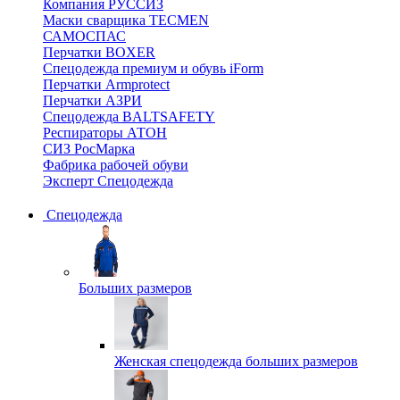
Компания РУССИЗ
Маски сварщика TECMEN
САМОСПАС
Перчатки BOXER
Спецодежда премиум и обувь iForm
Перчатки Armprotect
Перчатки АЗРИ
Спецодежда BALTSAFETY
Респираторы АТОН
СИЗ РосМарка
Фабрика рабочей обуви
Эксперт Спецодежда
Спецодежда
Больших размеров
Женская спецодежда больших размеров