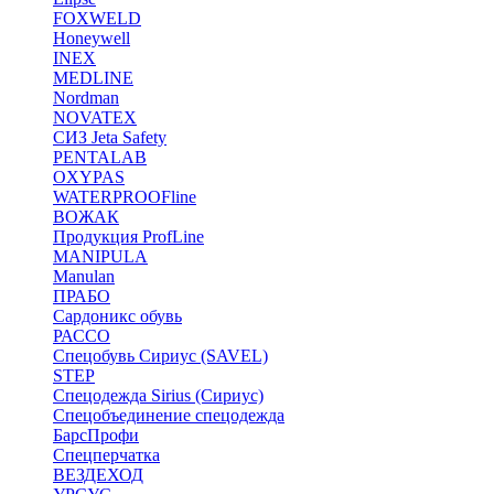
FOXWELD
Honeywell
INEX
MEDLINE
Nordman
NOVATEX
СИЗ Jeta Safety
PENTALAB
OXYPAS
WATERPROOFline
ВОЖАК
Продукция ProfLine
MANIPULA
Manulan
ПРАБО
Сардоникс обувь
РАССО
Спецобувь Сириус (SAVEL)
STEP
Спецодежда Sirius (Сириус)
Спецобъединение спецодежда
БарсПрофи
Спецперчатка
ВЕЗДЕХОД