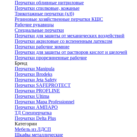
Перчатки обливные нитриловые
Перчатки спилковые, кожаные
Трикотажные перчатки (х/б)
Резиновые хозяйственные перчатки КЩС
Рабочие рукавицы
Специальные перчатки
Перчатки для защиты от механических воздействий
Перчатки акриловые со вспененным латексом
Перчатки рабочие зимние
Перчатки для защиты от растворов кислот и щелочей
Перчатки прорезиненные рабочие
Бренд
Перчатки Manipula
Перчатки Brodeks
Перчатки Jeta Safety
Перчатки SAFEPROTECT
Перчатки PROFLINE
Перчатки Ultima
Перчатки Мара Professionnel
Перчатки АМПАРО
ТД Спецперчатка
Перчатки Delta Plus
Категории
Мебель из ЛДСП
Шкафы металлические