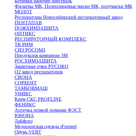
Ботинки рабочие Мистраль
Фильтры МК, Полнолицевые маски МК, полумаски МК
МОЛОТ
Респираторы Новосибирский респираторный завод
ПЕНТАПАВ
ПОЖХИМЗАЩИТА
ОПТИКС
РЕСПИРАТОРНЫЙ КОМПЛЕКС
ТК РИМ
СИЗ РОСОМЗ
Продукция компании 3M
РОСХИМЗАЩИТА
Защитные очки РУСОКО
О2 завод респираторов
СВОНА
СОРБЕНТ
ТАМБОВМАШ
УНИКС
Крем СКС PROFLINE
ФЕНИКС
Аптечка первой помощи ФЭСТ
ЮНОНА
Лайфсиз
Медицинская одежда iFormed
Обувь VERT