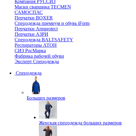
Компания РУССИЗ
Маски сварщика TECMEN
САМОСПАС
Перчатки BOXER
Спецодежда премиум и обувь iForm
Перчатки Armprotect
Перчатки АЗРИ
Спецодежда BALTSAFETY
Респираторы АТОН
СИЗ РосМарка
Фабрика рабочей обуви
Эксперт Спецодежда
Спецодежда
Больших размеров
Женская спецодежда больших размеров