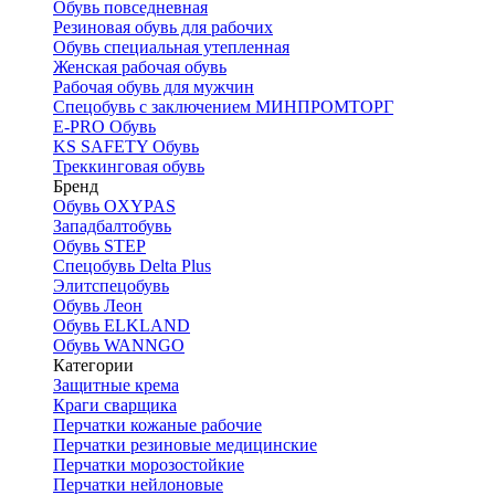
Обувь повседневная
Резиновая обувь для рабочих
Обувь специальная утепленная
Женская рабочая обувь
Рабочая обувь для мужчин
Спецобувь с заключением МИНПРОМТОРГ
E-PRO Обувь
KS SAFETY Обувь
Треккинговая обувь
Бренд
Обувь OXYPAS
Западбалтобувь
Обувь STEP
Спецобувь Delta Plus
Элитспецобувь
Обувь Леон
Обувь ELKLAND
Обувь WANNGO
Категории
Защитные крема
Краги сварщика
Перчатки кожаные рабочие
Перчатки резиновые медицинские
Перчатки морозостойкие
Перчатки нейлоновые