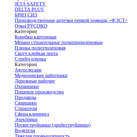
JETA SAFETY
DELTA PLUS
БРИЗ СИЗ
Производственные аптечки первой помощи «ФЭСТ»
Очки РУСОКО
Категории
Коробки картонные
Мешки строительные полипропиленовые
Пленка полиэтиленовая
Скотч клейкая лента
Стрейч пленка
Категории
Автослесари
Медицинские работники
Дорожные рабочие
Охранники
Пищевое производство
Продавцы
Сварщики
Строители
Сфера клининга
Электрики
Пескоструйщики (дробеструйщики)
Водители
Тяжелая промышленность