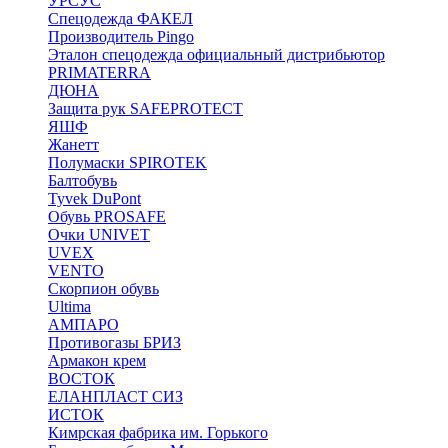
УРСУС
Спецодежда ФАКЕЛ
Производитель Pingo
Эталон спецодежда официальный дистрибьютор
PRIMATERRA
ДЮНА
Защита рук SAFEPROTECT
ЯШФ
Жанетт
Полумаски SPIROTEK
Балтобувь
Tyvek DuPont
Обувь PROSAFE
Очки UNIVET
UVEX
VENTO
Скорпион обувь
Ultima
АМПАРО
Противогазы БРИЗ
Армакон крем
ВОСТОК
ЕЛАНПЛАСТ СИЗ
ИСТОК
Кимрская фабрика им. Горького